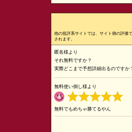
他の批評系サイトでは、サイト側の評価
されます。
匿名様
より
それ無料ですか？
実際どこまで予想詳細出るのですか
無料使い倒し様
より
無料でもめちゃ勝てるやん