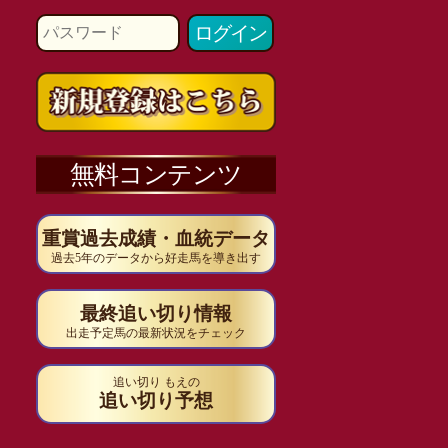
ログイン
無料コンテンツ
重賞過去成績・血統データ
過去5年のデータから好走馬を導き出す
最終追い切り情報
出走予定馬の最新状況をチェック
追い切り もえの
追い切り予想